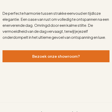
De perfecte harmonie tussen strakke eenvoud en tijdloze
elegantie. Een oase van rust om volledig te ontspannen na een
enerverende dag. Omringd door een kalme stilte. De
vermoeidheid van de dag vervaagt, terwijl je jezelf
onderdompelt in het ultieme gevoel van ontspanning en luxe.
Bezoek onze showroom?