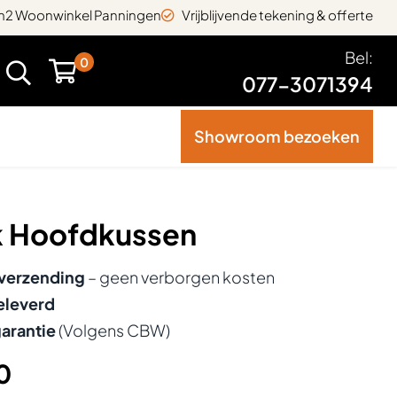
2 Woonwinkel Panningen
Vrijblijvende tekening & offerte
Bel:
0
077-3071394
Showroom bezoeken
 Hoofdkussen
 verzending
– geen verborgen kosten
eleverd
garantie
(Volgens CBW)
0