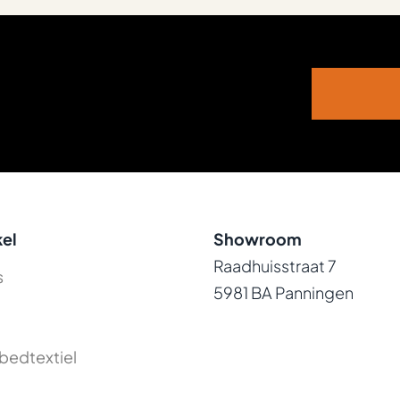
el
Showroom
Raadhuisstraat 7
s
5981 BA Panningen
bedtextiel