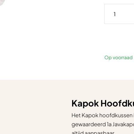
Op voorraad
Kapok Hoofdku
Het Kapok hoofdkussen i
gewaardeerd 1a Javakapo
altijd aanpasbaar.