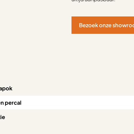
Bezoek onze showr
apok
n percal
tie