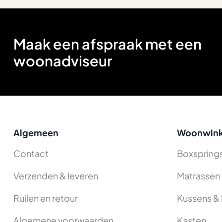
Maak een afspraak met een
woonadviseur
Algemeen
Woonwink
Contact
Boxspring
Verzenden & leveren
Matrassen
Ruilen en retour
Kussens & 
Algemene voorwaarden
Kasten