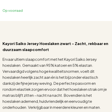
Op voorraad
Kayori Saiko Jersey Hoeslaken zwart – Zacht, rekbaar en
duurzaam slaapcomfort
Ervaar ultiem slaapcomfort met het Kayori Saiko Jersey
hoeslaken. Gemaakt van 95% katoen en 5% elastan.
Vervaardigd volgens hoge kwaliteitsnormen, voelt dit
hoeslaken heerlijk zacht aan én is het bijzonder elastisch
dankzij de fijne jersey weving. De perfecte pasvorm en
rondom elastiek zorgen ervoor dat het hoeslaken strak om je
matras blijft zitten – nacht na nacht. Bovendien is het
hoeslaken ademend, huidvriendelijk en eenvoudig te
onderhouden. Verkrijgbaar in meerdere kleuren en maten.