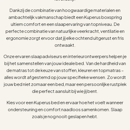
Dankzij de combinatie van hoogwaardige materialen en
ambachtelijk vakmanschap biedt een Kuperus boxspring
ultiem comfort en een slaapervaring van topniveau. De
perfecte combinatie van natuurlijke veerkracht, ventilatie en
ergonomie zorgt ervoor dat jij elke ochtend uitgerust en fris
ontwaakt.
Onze ervaren slaapadviseurs en interieurontwerpers helpen je
bij het samenstellen van jouw ideale bed. Van de hardheid van
de matras tot de keuze van stoffen, kleuren en topmatras –
alles wordt afgestemd op jouw specifieke wensen. Zo wordt
jouw bed niet zomaar een bed, maar een persoonlijke rustplek
die perfect aansluit bij wie jij bent.
Kies voor een Kuperus bed en ervaar hoe het voelt wanneer
ondersteuning en comfort naadloos samenkomen. Slaap
zoals je nog nooit geslapen hebt.