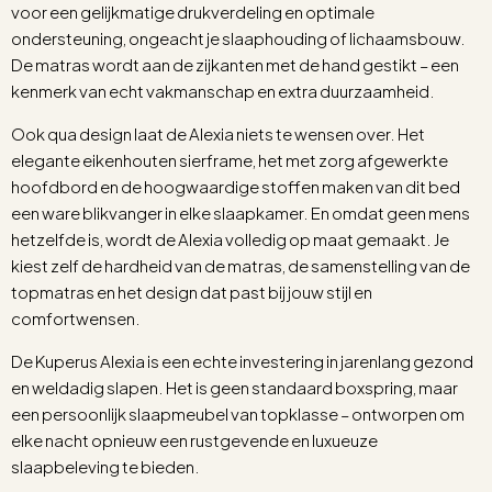
voor een gelijkmatige drukverdeling en optimale
ondersteuning, ongeacht je slaaphouding of lichaamsbouw.
De matras wordt aan de zijkanten met de hand gestikt – een
kenmerk van echt vakmanschap en extra duurzaamheid.
Ook qua design laat de Alexia niets te wensen over. Het
elegante eikenhouten sierframe, het met zorg afgewerkte
hoofdbord en de hoogwaardige stoffen maken van dit bed
een ware blikvanger in elke slaapkamer. En omdat geen mens
hetzelfde is, wordt de Alexia volledig op maat gemaakt. Je
kiest zelf de hardheid van de matras, de samenstelling van de
topmatras en het design dat past bij jouw stijl en
comfortwensen.
De Kuperus Alexia is een echte investering in jarenlang gezond
en weldadig slapen. Het is geen standaard boxspring, maar
een persoonlijk slaapmeubel van topklasse – ontworpen om
elke nacht opnieuw een rustgevende en luxueuze
slaapbeleving te bieden.