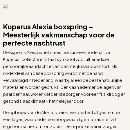
Kuperus Alexia boxspring –
Meesterlijk vakmanschap voor de
perfecte nachtrust
De Kuperus Alexia is het meest exclusieve model uit de
Kuperus-collectie en staat symbool voor ultieme luxe,
persoonlijke aandacht en ambachtelijk slaapcomfort. Elk
onderdeel van deze boxspring wordt met de hand
vervaardigd in Nederland, waarbij alleen de beste natuurlijke
materialen worden gebruikt. Denk aan ademende lagen van
paardenhaar, wol en katoen die zorgen voor een fris, droog en
gezond slaapklimaat – het hele jaar door.
De opbouw van de Alexia is uniek: vier perfect afgestemde
veerlagen, waaronder een hoogwaardige matras met vijf
ergonomische comfortzones. Deze pocketveren zorgen