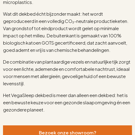
microplastics.
Wat dit dekbed écht bijzonder maakt: het wordt
geproduceerd in een volledig CO₂-neutrale productieketen.
Van grondstof tot eindproduct wordt gelet op minimale
impact op het milieu. De buitenkant is gemaakt van 100%
biologisch katoen GOTS gecertificeerd, dat zacht aanvoelt,
goed ademt en vrij is van chemische behandelingen.
De combinatie van plantaardige vezels en natuurlijke tijk zorgt
voor een lichte, ademende en comfortabele nachtrust, ideaal
voor mensen met allergieën, gevoelige huid of een bewuste
levensstijl.
Het VegaSleep dekbed is meer dan alleen een dekbed: het is
een bewuste keuze voor een gezonde slaapomgeving én een
gezondere planeet.
Bezoek onze showroom?