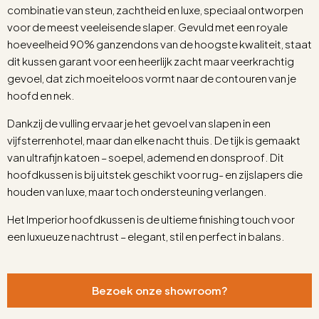
combinatie van steun, zachtheid en luxe, speciaal ontworpen
voor de meest veeleisende slaper. Gevuld met een royale
hoeveelheid 90% ganzendons van de hoogste kwaliteit, staat
dit kussen garant voor een heerlijk zacht maar veerkrachtig
gevoel, dat zich moeiteloos vormt naar de contouren van je
hoofd en nek.
Dankzij de vulling ervaar je het gevoel van slapen in een
vijfsterrenhotel, maar dan elke nacht thuis. De tijk is gemaakt
van ultrafijn katoen – soepel, ademend en donsproof. Dit
hoofdkussen is bij uitstek geschikt voor rug- en zijslapers die
houden van luxe, maar toch ondersteuning verlangen.
Het Imperior hoofdkussen is de ultieme finishing touch voor
een luxueuze nachtrust – elegant, stil en perfect in balans.
Bezoek onze showroom?