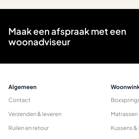
Maak een afspraak met een
woonadviseur
Algemeen
Woonwink
Contact
Boxspring
Verzenden & leveren
Matrassen
Ruilen en retour
Kussens & 