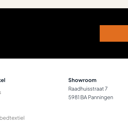
el
Showroom
Raadhuisstraat 7
s
5981 BA Panningen
bedtextiel