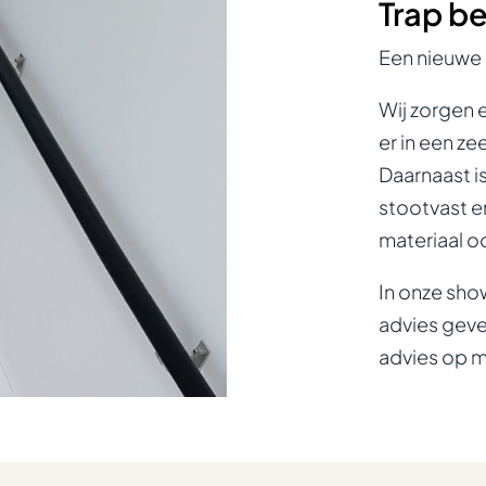
Trap b
Een nieuwe 
Wij zorgen e
er in een ze
Daarnaast i
stootvast en
materiaal o
In onze show
advies geve
advies op m