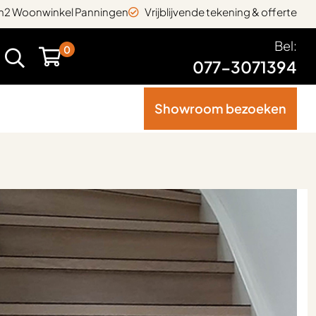
2 Woonwinkel Panningen
Vrijblijvende tekening & offerte
Bel:
0
077-3071394
Showroom bezoeken