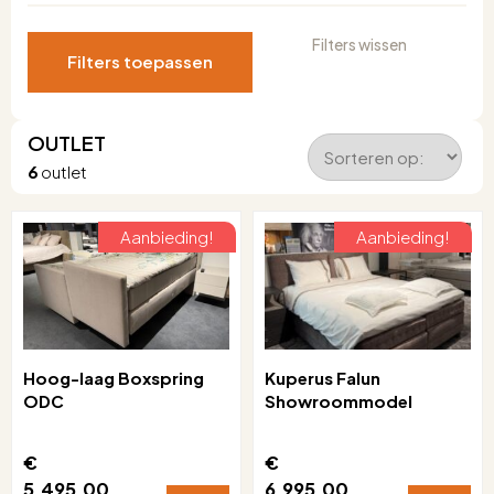
Filters wissen
Filters toepassen
OUTLET
6
outlet
Aanbieding!
Aanbieding!
Hoog-laag Boxspring
Kuperus Falun
ODC
Showroommodel
€
€
5.495,00
6.995,00