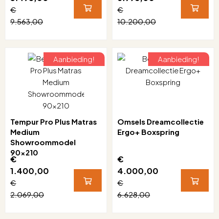
€
€
9.563,00
10.200,00
Aanbieding!
Aanbieding!
Tempur Pro Plus Matras
Omsels Dreamcollectie
Medium
Ergo+ Boxspring
Showroommodel
90x210
€
€
1.400,00
4.000,00
€
€
2.069,00
6.628,00