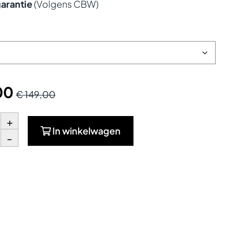
garantie
(Volgens CBW)
00
€ 149,00
+
In winkelwagen
-