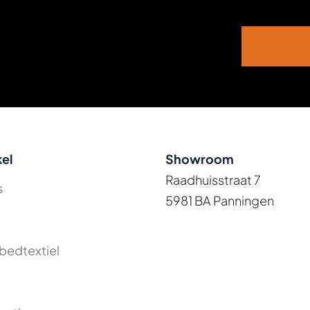
el
Showroom
Raadhuisstraat 7
s
5981 BA Panningen
bedtextiel