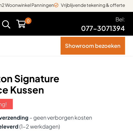
2 Woonwinkel Panningen
Vrijblijvende tekening & offerte
Bel:
0
077-3071394
Showroom bezoeken
on Signature
ce Kussen
ng!
 verzending
– geen verborgen kosten
eleverd
(1-2 werkdagen)