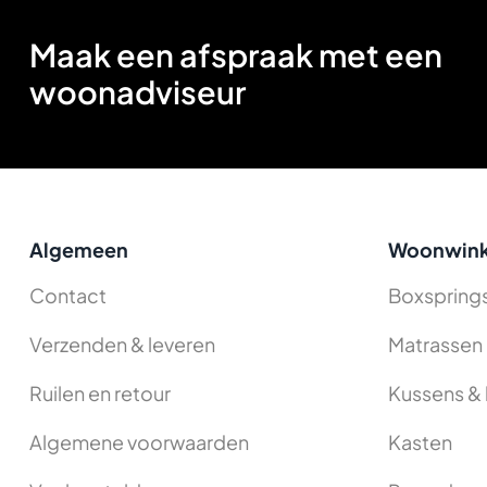
Maak een afspraak met een
woonadviseur
Algemeen
Woonwink
Contact
Boxspring
Verzenden & leveren
Matrassen
Ruilen en retour
Kussens & 
Algemene voorwaarden
Kasten