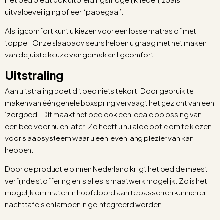
uitvalbeveiliging of een ‘papegaai’.
Als ligcomfort kunt u kiezen voor een losse matras of met
topper. Onze slaapadviseurs helpen u graag met het maken
van de juiste keuze van gemak en ligcomfort.
Uitstraling
Aan uitstraling doet dit bed niets tekort. Door gebruik te
maken van één gehele boxspring vervaagt het gezicht van een
‘zorgbed’. Dit maakt het bed ook een ideale oplossing van
een bed voor nu en later. Zo heeft u nu al de optie om te kiezen
voor slaapsysteem waar u een leven lang plezier van kan
hebben.
Door de productie binnen Nederland krijgt het bed de meest
verfijnde stoffering en is alles is maatwerk mogelijk. Zo is het
mogelijk om maten in hoofdbord aan te passen en kunnen er
nachttafels en lampen in geïntegreerd worden.