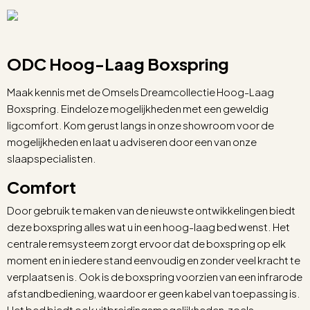
ODC Hoog-Laag Boxspring
Maak kennis met de Omsels Dreamcollectie Hoog-Laag
Boxspring. Eindeloze mogelijkheden met een geweldig
ligcomfort. Kom gerust langs in onze showroom voor de
mogelijkheden en laat u adviseren door een van onze
slaapspecialisten.
Comfort
Door gebruik te maken van de nieuwste ontwikkelingen biedt
deze boxspring alles wat u in een hoog-laag bed wenst. Het
centrale remsysteem zorgt ervoor dat de boxspring op elk
moment en in iedere stand eenvoudig en zonder veel kracht te
verplaatsen is. Ook is de boxspring voorzien van een infrarode
afstandbediening, waardoor er geen kabel van toepassing is.
Het bed biedt ook uitbreidingsmogelijkheden, zoals