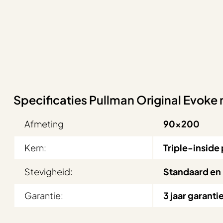
Specificaties Pullman Original Evo
Afmeting
90×200
Kern:
Triple-inside
Stevigheid:
Standaard en
Garantie:
3 jaar garanti