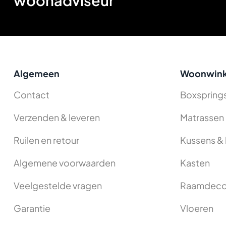
woonadviseur
Algemeen
Woonwink
Contact
Boxspring
Verzenden & leveren
Matrassen
Ruilen en retour
Kussens & 
Algemene voorwaarden
Kasten
Veelgestelde vragen
Raamdeco
Garantie
Vloeren