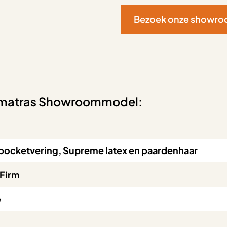
Bezoek onze showr
ke matras Showroommodel:
 pocketvering, Supreme latex en paardenhaar
 Firm
e