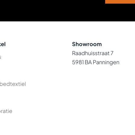
el
Showroom
Raadhuisstraat 7
s
5981 BA Panningen
bedtextiel
ratie