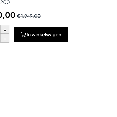
×200
0,00
€ 1.949,00
+
In winkelwagen
-