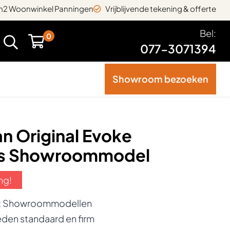
2 Woonwinkel Panningen
Vrijblijvende tekening & offerte
Bel:
0
077-3071394
Showroom bezoeken
n Original Evoke
s Showroommodel
ng!
ft Showroommodellen
den standaard en firm