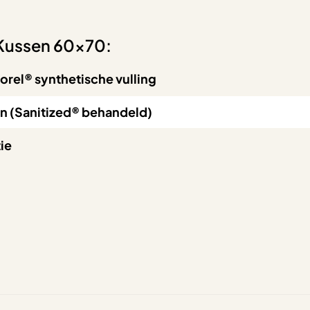
 Kussen 60×70:
el® synthetische vulling
n (Sanitized® behandeld)
tie