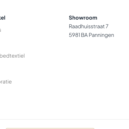
el
Showroom
Raadhuisstraat 7
s
5981 BA Panningen
bedtextiel
ratie