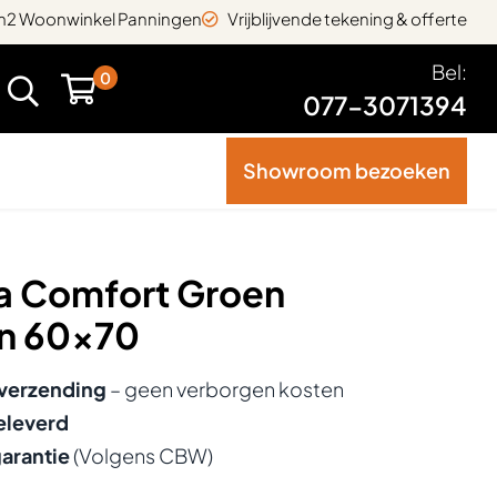
2 Woonwinkel Panningen
Vrijblijvende tekening & offerte
Bel:
0
077-3071394
Showroom bezoeken
na Comfort Groen
n 60x70
 verzending
– geen verborgen kosten
eleverd
garantie
(Volgens CBW)