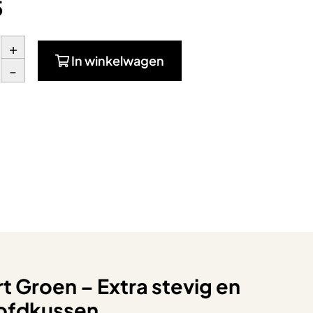
5
+
In winkelwagen
-
t Groen – Extra stevig en
ofdkussen