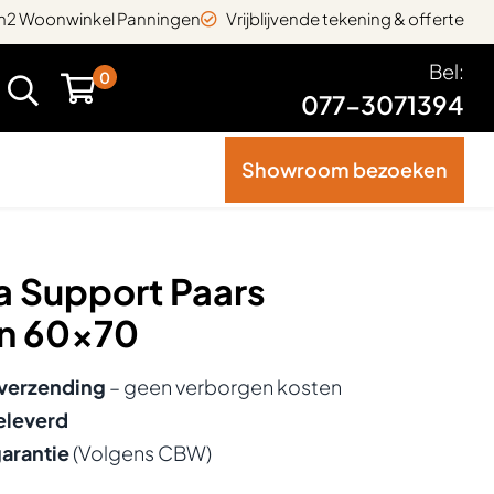
2 Woonwinkel Panningen
Vrijblijvende tekening & offerte
Bel:
0
077-3071394
Showroom bezoeken
a Support Paars
n 60x70
 verzending
– geen verborgen kosten
eleverd
garantie
(Volgens CBW)