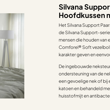
Silvana Suppor
Hoofdkussen 
Het Silvana Support Paar
de Silvana Support-serie 
mensen die houden van e
Comforel® Soft vezelboll
karakter geven en eenvou
De ingebouwde neksteun v
ondersteuning van de nek
een gevoelige nek of bij 
katoen en behandeld met
huisstofmijt en antibacter