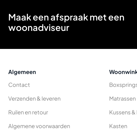
Maak een afspraak met een
woonadviseur
Algemeen
Woonwink
Contact
Boxspring
Verzenden & leveren
Matrassen
Ruilen en retour
Kussens & 
Algemene voorwaarden
Kasten