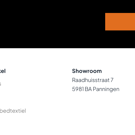
el
Showroom
Raadhuisstraat 7
s
5981 BA Panningen
bedtextiel