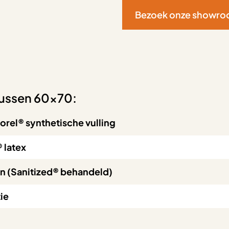
Bezoek onze showr
Kussen 60×70:
el® synthetische vulling
® latex
n (Sanitized® behandeld)
tie