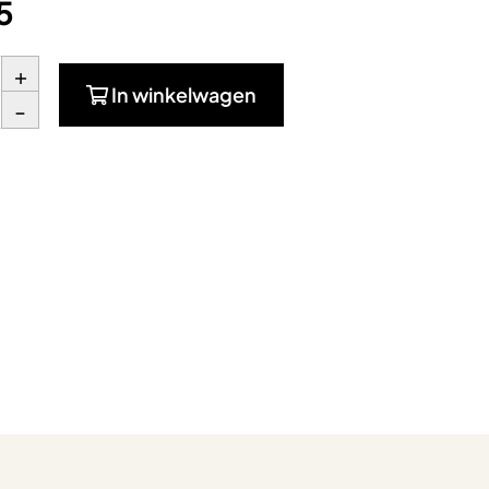
5
+
In winkelwagen
-