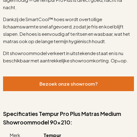
nacht.
Dankzij de SmartCool™ hoes wordt overtollige
lichaamswarmte snel afgevoerd, zodat je fris en koel blijft
slapen. De hoes is eenvoudig af te ritsen en wasbaar, wat het
matras ook op de lange termijn hygiënisch houdt.
Dit showroommodel verkeert in uitstekende staat en is nu
beschikbaar met aantrekkelijke showroomkorting. Op=op.
Bezoek onze showroom?
Specificaties Tempur Pro Plus Matras Medium
Showroommodel 90×210:
Merk
Tempur