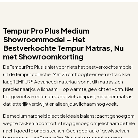
Tempur Pro Plus Medium
Showroommodel – Het
Bestverkochte Tempur Matras, Nu
met Showroomkorting
De Tempur Pro Plus is niet voor niets het bestverkochte model
uit de Tempur collectie. Met 25 cm hoogte en een extra dikke
laag TEMPUR® Advanced materiaal vormt dit matras zich
precies naar jouw lichaam — op warmte, gewicht en vorm. Niet
het gevoel van een matras dat zich aanpast, maar een matras
dat letterlijk verdwijnt en alleen jouw lichaam nog voelt.
De medium hardheid biedt de ideale balans: zacht genoeg om
weg te zakken in comfort, stevig genoeg om je lichaam de hele
nacht goed te ondersteunen. Geen gedraai of gewissel van
lagen nodig — de Tempur Pro Plus is direct goed, nacht na