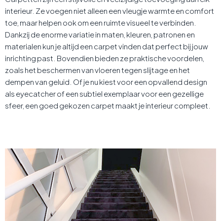
interieur. Ze voegen niet alleen een vleugje warmte en comfort
toe, maar helpen ook om een ruimte visueel te verbinden.
Dankzij de enorme variatie in maten, kleuren, patronen en
materialen kun je altijd een carpet vinden dat perfect bij jouw
inrichting past. Bovendien bieden ze praktische voordelen,
zoals het beschermen van vloeren tegen slijtage en het
dempen van geluid. Of je nu kiest voor een opvallend design
als eyecatcher of een subtiel exemplaar voor een gezellige
sfeer, een goed gekozen carpet maakt je interieur compleet.