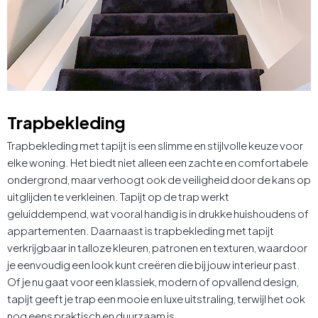
Trapbekleding
Trapbekleding met tapijt is een slimme en stijlvolle keuze voor
elke woning. Het biedt niet alleen een zachte en comfortabele
ondergrond, maar verhoogt ook de veiligheid door de kans op
uitglijden te verkleinen. Tapijt op de trap werkt
geluiddempend, wat vooral handig is in drukke huishoudens of
appartementen. Daarnaast is trapbekleding met tapijt
verkrijgbaar in talloze kleuren, patronen en texturen, waardoor
je eenvoudig een look kunt creëren die bij jouw interieur past.
Of je nu gaat voor een klassiek, modern of opvallend design,
tapijt geeft je trap een mooie en luxe uitstraling, terwijl het ook
nog eens praktisch en duurzaam is.