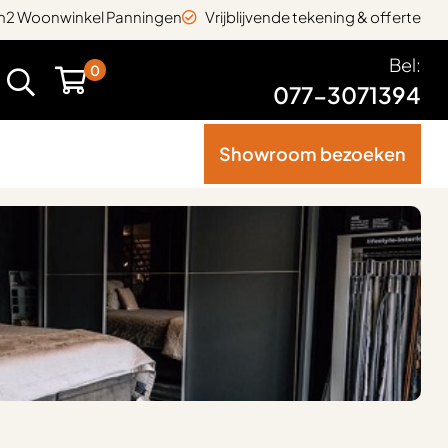
2 Woonwinkel Panningen
Vrijblijvende tekening & offerte
Bel:
0
077-3071394
Showroom bezoeken