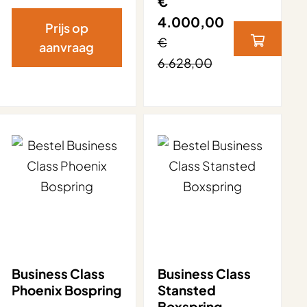
€
4.000,00
Prijs op
€
aanvraag
6.628,00
Business Class
Business Class
Phoenix Bospring
Stansted
Boxspring