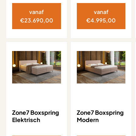
vanaf
vanaf
€
23.690,00
€
4.995,00
Zone7 Boxspring
Zone7 Boxspring
Elektrisch
Modern