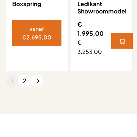
Boxspring
Ledikant
Showroommodel
€
vanaf
1.995,00
€
2.695,00
€
3.253,00
1
2