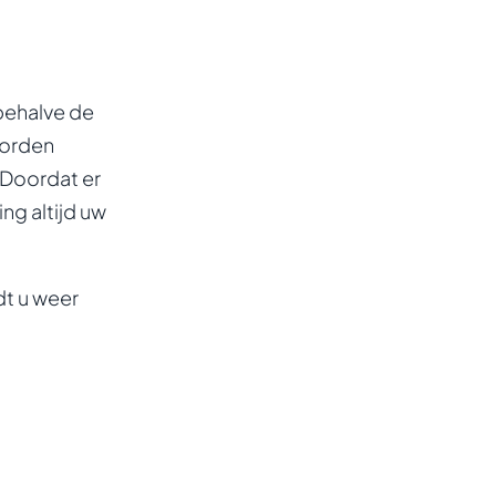
 behalve de
worden
 Doordat er
ng altijd uw
dt u weer