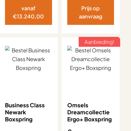
vanaf
Prijs op
€
13.240,00
aanvraag
Aanbieding!
Business Class
Omsels
Newark
Dreamcollectie
Boxspring
Ergo+ Boxspring