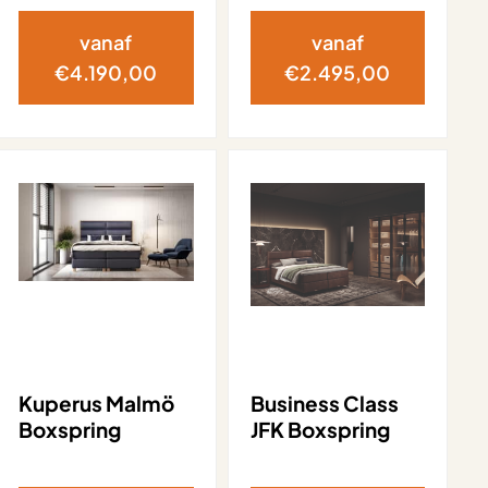
vanaf
vanaf
€
4.190,00
€
2.495,00
Kuperus Malmö
Business Class
Boxspring
JFK Boxspring